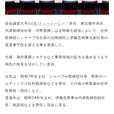
貸会議室大手の
(株)ティーケーピー
（本社：東京都中央区、
代表取締役社長：河野貴輝）は定時株主総会において、社外
取締役にシャープ元社長の辻晴雄氏と伊藤忠商事元副社長の
渡邉康平氏を迎える事を発表した。
今後、海外展開とホテルなど事業領域の拡大を進めるうえで
両氏の知見を活かしたい意向。
辻氏は、昭和7年生まれ、シャープ㈱取締役社長、野村ホー
ルディングス社外取締役などを歴任、その他小林製薬㈱社外
取締役（現任）など。
渡邉氏は、昭和24年生まれ、伊藤忠商事㈱代表取締役副社
長、相談役などを歴任し現在に至る。