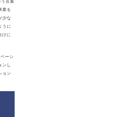
いう言葉
事業を
が少な
ように
向けに
ノベーシ
ョンし
ション