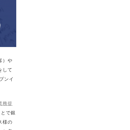
客）や
をして
プンイ
業務提
うことで銀
ス様の