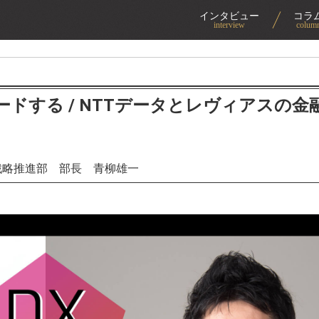
インタビュー
コラ
interview
colum
ドする / NTTデータとレヴィアスの金
戦略推進部 部長 青柳雄一