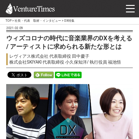
TOP
>
社長・代表 取材・インタビュー
>
DX特集
2021.02.09
ウィズコロナの時代に音楽業界のDXを考える
/ アーティストに求められる新たな形とは
レヴィアス株式会社 代表取締役 田中慶子
株式会社SKIYAKI 代表取締役 小久保知洋/ 執行役員 福池悟