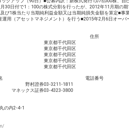
ロックアップ（90日）■公募内訳：新株式発行1,075,000株、自
4年10月30日付で1：100の株式分割を行ったが、2012年11月期の
及び1株当たり当期純利益金額又は当期純損失金額を算定■事
運用（アセットマネジメント）を行う■2015年2月6日オーバ
住所
東京都千代田区
東京都千代田区
東京都千代田区
東京都千代田区
東京都千代田区
名
電話番号
野村證券
03-3211-1811
マネックス証券
03-4323-3800
丸の内2-4-1
om/