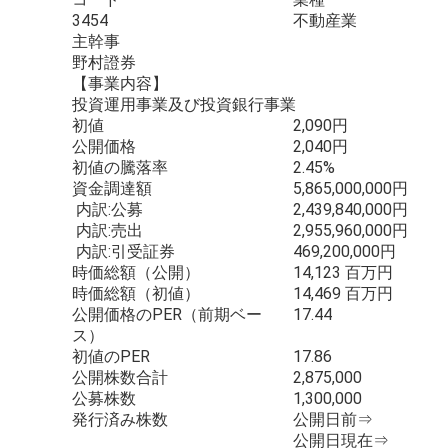
3454
不動産業
主幹事
野村證券
【事業内容】
投資運用事業及び投資銀行事業
初値
2,090円
公開価格
2,040円
初値の騰落率
2.45%
資金調達額
5,865,000,000円
内訳:公募
2,439,840,000円
内訳:売出
2,955,960,000円
内訳:引受証券
469,200,000円
時価総額（公開）
14,123 百万円
時価総額（初値）
14,469 百万円
公開価格のPER（前期ベー
17.44
ス）
初値のPER
17.86
公開株数合計
2,875,000
公募株数
1,300,000
発行済み株数
公開日前⇒
公開日現在⇒