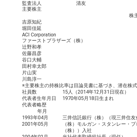
監査法人
清友
主要株主
株
吉原知紀
堀田佳延
ACI Corporation
ファーストブラザーズ（株）
辻野和孝
佐藤昌彦
谷口大輔
田村幸太郎
片山実
川島淳一
※主要株主の持株比率は目論見書に基づき、潜在株
社員数
15人（2014年12月31日現在）
代表者生年月日
1970年05月18日生まれ
代表者略歴
年月
1993年04月
三井信託銀行（株）（現三井住友
2001年05月
（株）モルガン・スタンレー・プ
（株））入社
2004年02月
当社代表取締役社長（現任）