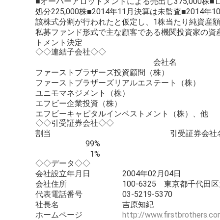
■オーバーアロットメントによる売出し375,000株■
処分225,000株■2014年11月決算は未監査■201
該株式分割が行われたと仮定し、1株当たり純資産額
私募ファンド形式で主な顧客である機関投資家の資産
トメント決定
◇◇連結子会社◇◇
会社名
ファーストブラザーズ投資顧問（株）
ファーストブラザーズリアルエステート（株）
ユニモマネジメント（株）
エフビー企業投資（株）
エフビーキャピタルインベストメント（株）、他
◇◇引受証券会社◇◇
割当
引受証券会社
99%
1%
◇◇データ◇◇
会社設立年月日
2004年02月04日
会社住所
100-6325 東京都千代田区
代表電話番号
03-5219-5370
社長名
吉原知紀
ホームページ
http://www.firstbrothers.c