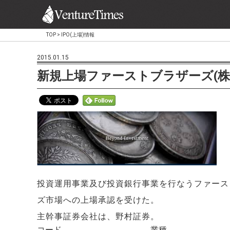
TOP
>
IPO(上場)情報
2015.01.15
新規上場ファーストブラザーズ(株
投資運用事業及び投資銀行事業を行なうファースト
ズ市場への上場承認を受けた。
主幹事証券会社は、野村証券。
コード
業種