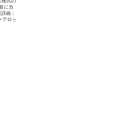
己株式の
期首に当
業詳細：
ーアロッ