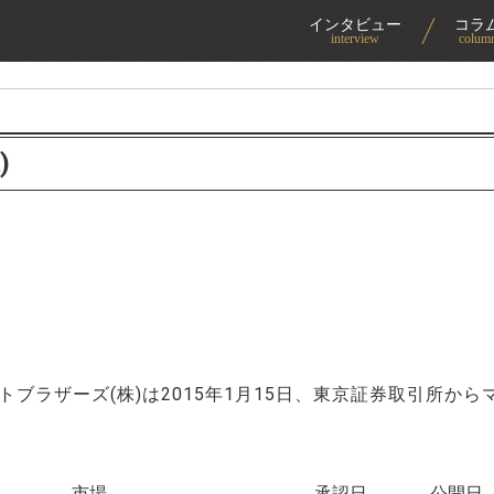
インタビュー
コラ
interview
colum
)
ブラザーズ(株)は2015年1月15日、東京証券取引所から
市場
承認日
公開日