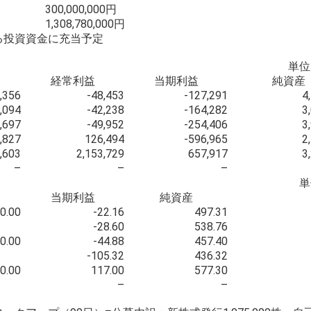
300,000,000円
1,308,780,000円
る投資資金に充当予定
単位
経常利益
当期利益
純資産
,356
-48,453
-127,291
4
,094
-42,238
-164,282
3
,697
-49,952
-254,406
3
,827
126,494
-596,965
2
,603
2,153,729
657,917
3
–
–
–
単
当期利益
純資産
0.00
-22.16
497.31
-28.60
538.76
0.00
-44.88
457.40
-105.32
436.32
0.00
117.00
577.30
–
–