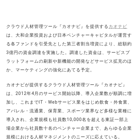
クラウド人材管理ツール『カオナビ』を提供する
カオナビ
は、大和企業投資および日本ベンチャーキャピタルが運営す
る各ファンドを引受先とした第三者割当増資により、総額約
3億円の資金調達を実施した。調達した資金は、サービスプ
ラットフォームの刷新や新機能の開発などサービス拡充のほ
か、マーケティングの強化にあてる予定。
カオナビが提供するクラウド人材管理ツール『カオナビ』
は、2012年4月のサービス開始以降、導入企業数が順調に増
加し、これまでIT・Webサービス業をはじめ飲食・外食業、
アパレル・流通業、保育業、スポーツ業界など多様な業種に
導入され、企業規模も社員数10,000名を超える東証一部上
場企業から社員数十名のベンチャー企業まで、あらゆる企業
規模における人材マネジメントのニーズに応えている。