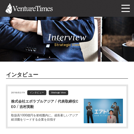
Interview
Strategic View
インタビュー
2018/02/19
インタビュー
Strategic View
/
株式会社エボラブルアジア
代表取締役C
/
EO
吉村英毅
取扱高1000億円を射程圏内に。成長著しいアジア
経済圏をリードする企業を目指す