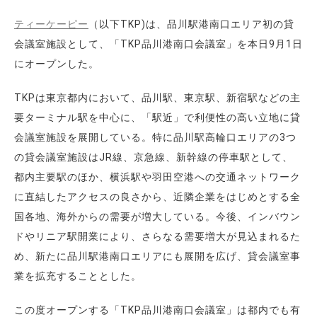
ティーケーピー
（以下TKP)は、品川駅港南口エリア初の貸
会議室施設として、「TKP品川港南口会議室」を本日9月1日
にオープンした。
TKPは東京都内において、品川駅、東京駅、新宿駅などの主
要ターミナル駅を中心に、「駅近」で利便性の高い立地に貸
会議室施設を展開している。特に品川駅高輪口エリアの3つ
の貸会議室施設はJR線、京急線、新幹線の停車駅として、
都内主要駅のほか、横浜駅や羽田空港への交通ネットワーク
に直結したアクセスの良さから、近隣企業をはじめとする全
国各地、海外からの需要が増大している。今後、インバウン
ドやリニア駅開業により、さらなる需要増大が見込まれるた
め、新たに品川駅港南口エリアにも展開を広げ、貸会議室事
業を拡充することとした。
この度オープンする「TKP品川港南口会議室」は都内でも有