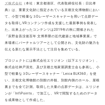
ズ株式会社
（本社：東京都港区、代表取締役社長：日比孝
典）は、重要文化財に指定されている京都文化博物館におい
て、小型で軽量な３Dレーザースキャナーを用いて点群デー
タを取得しVRコンテンツ作成を支援した最新事例を発表し
た。出来上がったコンテンツは2019年の秋に開催された
『辰野金吾没後百年 文博界隈の近代建築と地域事業展』で
来場者にバーチャルツアーとして公開され、文化財の魅力を
伝える新たな展示手法として注目を集めている。
プロジェクトには株式会社エリジオン（以下エリジオン）、
株式会社神戸清光、及び京都土地家屋調査士会も参画し、小
型で軽量な３Dレーザースキャナー「Leica BLK360」を使
い、京都文化博物館の別館の外観、別館内側のホール、屋根
裏までを全て計測。取得した大量の点群データは、エリジオ
ンが「InfiPoints」 で加工し、VRで閲覧するためのデータ
を成果物として作成した。