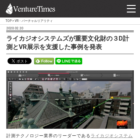
TOP
>
VR・バーチャルリアリティ
2020.02.20
ライカジオシステムズが重要文化財の３D計
測とVR展示を支援した事例を発表
計測テクノロジー業界のリーダーである
ライカジオシステム