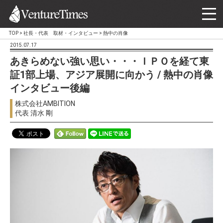
TOP
>
社長・代表 取材・インタビュー
>
熱中の肖像
2015.07.17
あきらめない強い思い・・・ＩＰＯを経て東
証1部上場、アジア展開に向かう / 熱中の肖像
インタビュー後編
株式会社AMBITION
代表 清水 剛