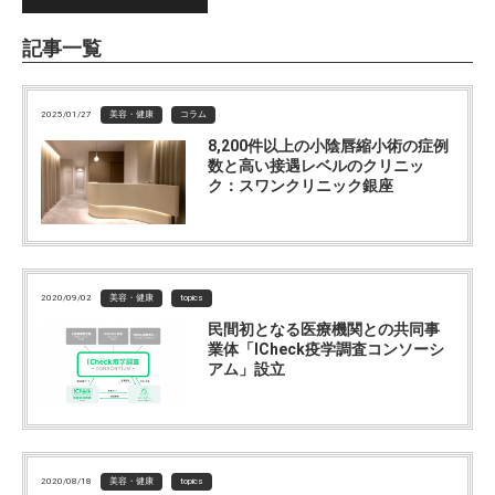
記事一覧
2025/01/27
美容・健康
コラム
8,200件以上の小陰唇縮小術の症例
数と高い接遇レベルのクリニッ
ク：スワンクリニック銀座
2020/09/02
美容・健康
topics
民間初となる医療機関との共同事
業体「ICheck疫学調査コンソーシ
アム」設立
2020/08/18
美容・健康
topics