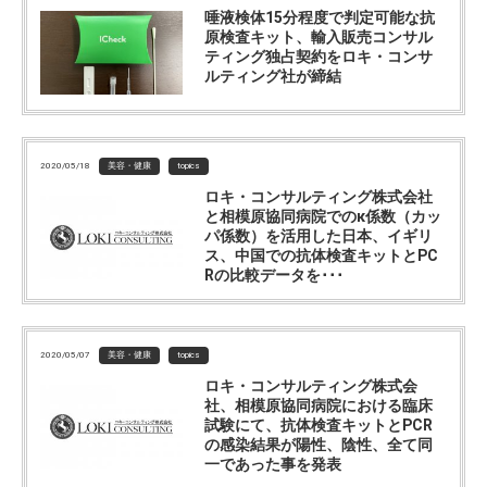
唾液検体15分程度で判定可能な抗
原検査キット、輸入販売コンサル
ティング独占契約をロキ・コンサ
ルティング社が締結
2020/05/18
美容・健康
topics
ロキ・コンサルティング株式会社
と相模原協同病院でのκ係数（カッ
パ係数）を活用した日本、イギリ
ス、中国での抗体検査キットとPC
Rの比較データを･･･
2020/05/07
美容・健康
topics
ロキ・コンサルティング株式会
社、相模原協同病院における臨床
試験にて、抗体検査キットとPCR
の感染結果が陽性、陰性、全て同
一であった事を発表