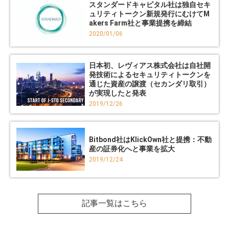
スタンダードキャピタル社は独自セキ
ュリティトークン新規発行にむけてM
akers Farm社と事業提携を締結
2020/01/06
日本初、レヴィアス株式会社は自社開
発技術によるセキュリティトークンを
通じた資産の譲渡（セカンダリ取引）
が実現したと発表
2019/12/26
Bitbond社はKlickOwn社と提携：不動
産の証券化へと事業を拡大
2019/12/24
記事一覧はこちら