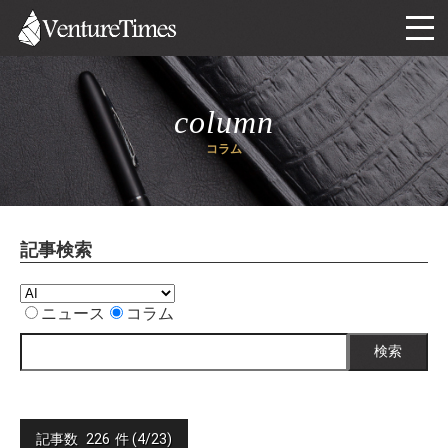
column
コラム
記事検索
ニュース
コラム
検索
記事数
226
件 (4/23)