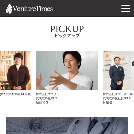
PICKUP
ピックアップ
ogies 代表取締役CEO 植
株式会社エニグモ
株式会社オプトホール
代表取締役CEO
代表取締役社長/CEO
須田 将啓
鉢嶺 登