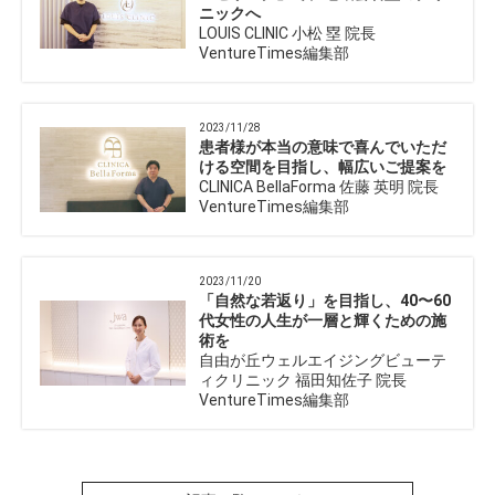
ニックへ
LOUIS CLINIC 小松 塁 院長
VentureTimes編集部
2023/11/28
患者様が本当の意味で喜んでいただ
ける空間を目指し、幅広いご提案を
CLINICA BellaForma 佐藤 英明 院長
VentureTimes編集部
2023/11/20
「自然な若返り」を目指し、40〜60
代女性の人生が一層と輝くための施
術を
自由が丘ウェルエイジングビューテ
ィクリニック 福田知佐子 院長
VentureTimes編集部