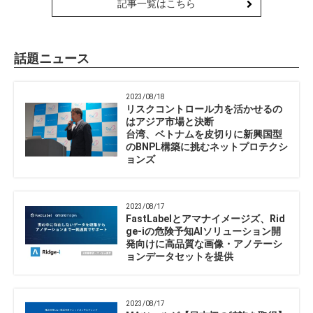
記事一覧はこちら
話題ニュース
2023/08/18
リスクコントロール力を活かせるの
はアジア市場と決断
台湾、ベトナムを皮切りに新興国型
のBNPL構築に挑むネットプロテクシ
ョンズ
2023/08/17
FastLabelとアマナイメージズ、Rid
ge-iの危険予知AIソリューション開
発向けに高品質な画像・アノテーシ
ョンデータセットを提供
2023/08/17